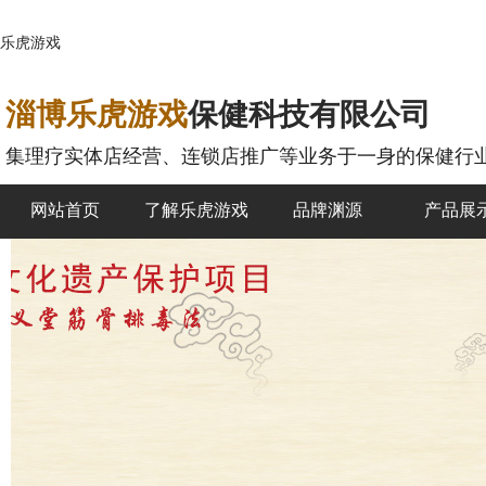
乐虎游戏
淄博乐虎游戏
保健科技有限公司
集理疗实体店经营、连锁店推广
等业务于一身的保健行
网站首页
了解乐虎游戏
品牌渊源
产品展
公司动态
联系乐虎游戏