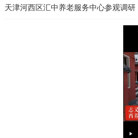
天津河西区汇中养老服务中心参观调研