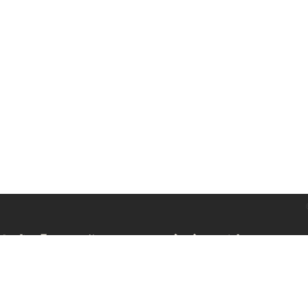
游戏【lehu集团]国际官方网站
乐虎游
加盟热线：
联系电
地址：