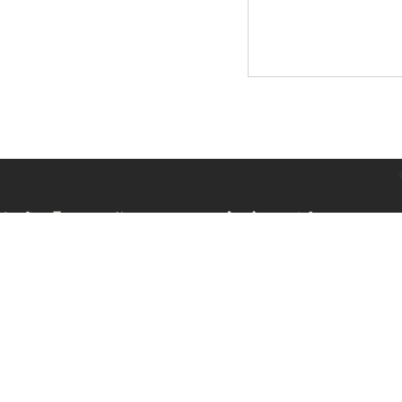
游戏【lehu集团]国际官方网站
乐虎游
加盟热线：
联系电
地址：