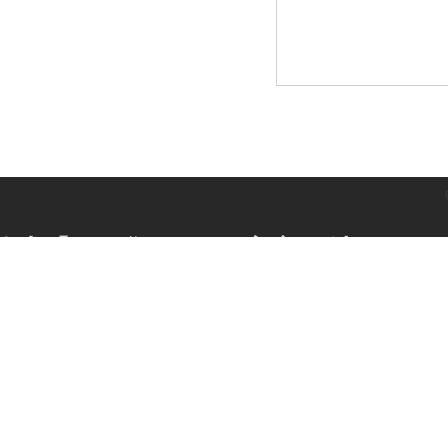
游戏【lehu集团]国际官方网站
乐虎游
加盟热线：
联系电
地址：