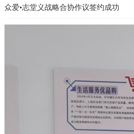
众爱•志堂义‬战略合协作‬议签约成功