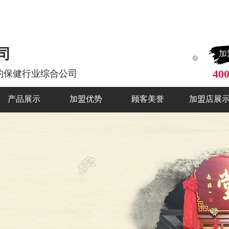
司
加
400
的保健行业综合
公司
产品展示
加盟优势
顾客美誉
加盟店展